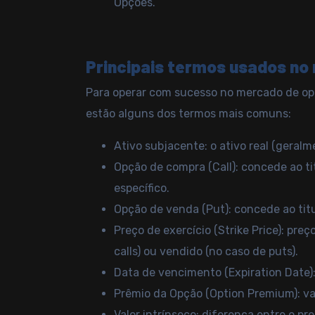
Opções.
Principais termos usados n
Para operar com sucesso no mercado de opç
estão alguns dos termos mais comuns:
Ativo subjacente: o ativo real (geral
Opção de compra (Call): concede ao ti
específico.
Opção de venda (Put): concede ao titu
Preço de exercício (Strike Price): pre
calls) ou vendido (no caso de puts).
Data de vencimento (Expiration Date)
Prêmio da Opção (Option Premium): valo
Valor intrínseco: diferença entre o pr