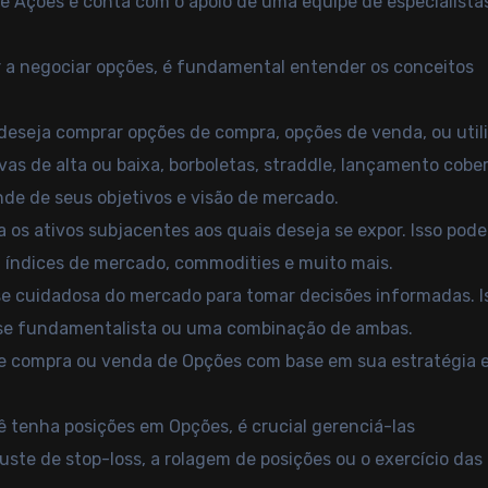
e Ações e conta com o apoio de uma equipe de especialista
 a negociar opções, é fundamental entender os conceitos
 deseja comprar opções de compra, opções de venda, ou util
as de alta ou baixa, borboletas, straddle, lançamento cober
nde de seus objetivos e visão de mercado.
a os ativos subjacentes aos quais deseja se expor. Isso pode
, índices de mercado, commodities e muito mais.
ise cuidadosa do mercado para tomar decisões informadas. I
lise fundamentalista ou uma combinação de ambas.
de compra ou venda de Opções com base em sua estratégia 
ê tenha posições em Opções, é crucial gerenciá-las
uste de stop-loss, a rolagem de posições ou o exercício das