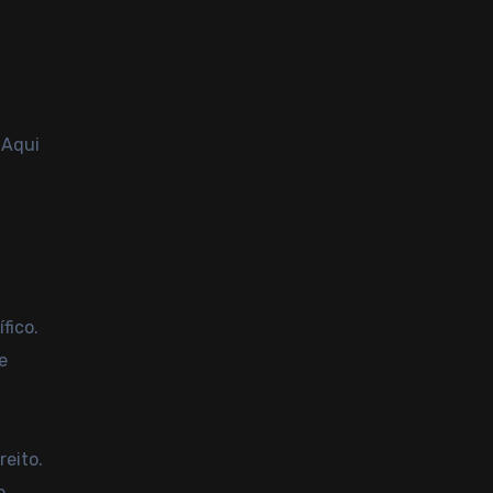
 Aqui
fico.
e
reito.
o.