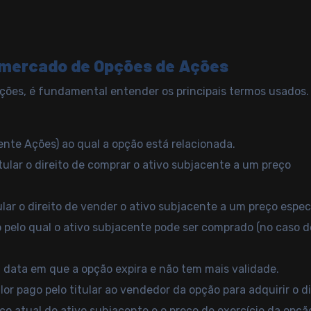
o mercado de Opções de Ações
ões, é fundamental entender os principais termos usados.
mente Ações) ao qual a opção está relacionada.
tular o direito de comprar o ativo subjacente a um preço
lar o direito de vender o ativo subjacente a um preço especí
ço pelo qual o ativo subjacente pode ser comprado (no caso d
: data em que a opção expira e não tem mais validade.
r pago pelo titular ao vendedor da opção para adquirir o di
eço atual do ativo subjacente e o preço de exercício da opçã