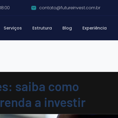
18:00
contato@futureinvest.com.br
Serviços
Estrutura
Blog
Experiência
s: saiba como
enda a investir