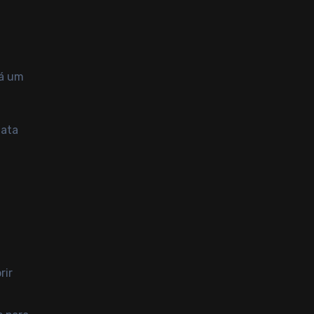
rá um
data
rir