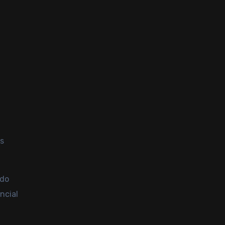
es
 do
ncial