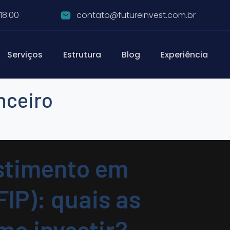
18:00
contato@futureinvest.com.br
Serviços
Estrutura
Blog
Experiência
nceiro
stimento em
FIP): quais as
mo investir?