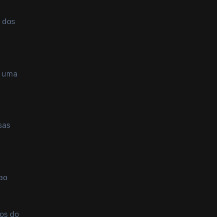
e dos
m uma
sas
ao
dos do