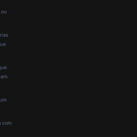
 ou
rias
que
que
tem.
 um
o com