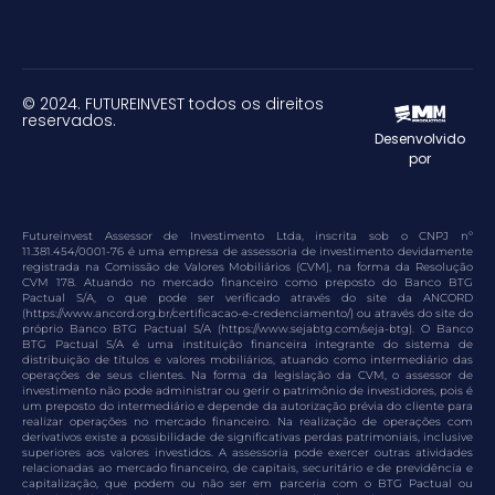
© 2024. FUTUREINVEST todos os direitos
reservados.
Desenvolvido
por
Futureinvest Assessor de Investimento Ltda, inscrita sob o CNPJ nº
11.381.454/0001-76 é uma empresa de assessoria de investimento devidamente
registrada na Comissão de Valores Mobiliários (CVM), na forma da Resolução
CVM 178. Atuando no mercado financeiro como preposto do Banco BTG
Pactual S/A, o que pode ser verificado através do site da ANCORD
(https://www.ancord.org.br/certificacao-e-credenciamento/) ou através do site do
próprio Banco BTG Pactual S/A (https://www.sejabtg.com/seja-btg). O Banco
BTG Pactual S/A é uma instituição financeira integrante do sistema de
distribuição de títulos e valores mobiliários, atuando como intermediário das
operações de seus clientes. Na forma da legislação da CVM, o assessor de
investimento não pode administrar ou gerir o patrimônio de investidores, pois é
um preposto do intermediário e depende da autorização prévia do cliente para
realizar operações no mercado financeiro. Na realização de operações com
derivativos existe a possibilidade de significativas perdas patrimoniais, inclusive
superiores aos valores investidos. A assessoria pode exercer outras atividades
relacionadas ao mercado financeiro, de capitais, securitário e de previdência e
capitalização, que podem ou não ser em parceria com o BTG Pactual ou