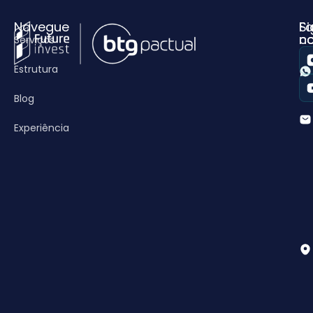
Navegue
Fa
Si
c
n
Serviços
Estrutura
Blog
Experiência