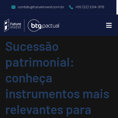
Autor:
Gestor
contato@futureinvest.com.br
+55 (32) 3214-3176
Home
Author Archives: Gestor
Sucessão
patrimonial:
conheça
instrumentos mais
relevantes para