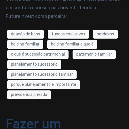
em contato conosco
para investir tendo a
Futureinvest
como parceira!
doação de bens
fundos exclusivos
herdeiros
holding familiar
holding familiar o que é
o que é sucessão patrimonial
patrimônio familiar
planejamento sucessório
planejamento sucessório familiar
porque planejamento é importante
previdência privada
Fazer um